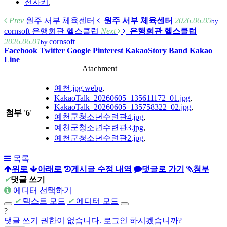
전자키
,
Prev
원주 서부 체육센터
원주 서부 체육센터
2026.06.05
by
cornsoft
은행회관 헬스클럽
Next
은행회관 헬스클럽
2026.06.01
cornsoft
by
Facebook
Twitter
Google
Pinterest
KakaoStory
Band
Kakao
Line
Atachment
예천.jpg.webp
,
KakaoTalk_20260605_135611172_01.jpg
,
KakaoTalk_20260605_135758322_02.jpg
,
첨부
'
6
'
예천군청소년수련관4.jpg
,
예천군청소년수련관3.jpg
,
예천군청소년수련관2.jpg
,
목록
위로
아래로
게시글 수정 내역
댓글로 가기
첨부
✔
댓글 쓰기
에디터 선택하기
✔
텍스트 모드
✔
에디터 모드
?
댓글 쓰기 권한이 없습니다. 로그인 하시겠습니까?