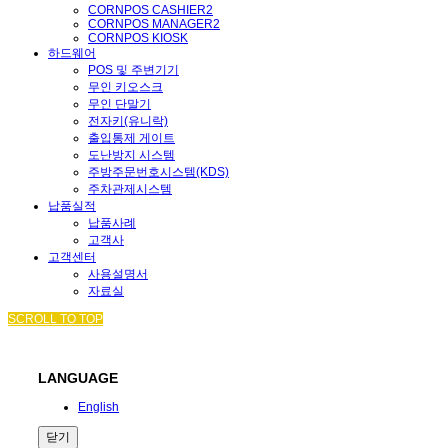
CORNPOS CASHIER2
CORNPOS MANAGER2
CORNPOS KIOSK
하드웨어
POS 및 주변기기
무인 키오스크
무인 단말기
전자키(유니락)
출입통제 게이트
도난방지 시스템
주방주문번호시스템(KDS)
주차관제시스템
납품실적
납품사례
고객사
고객센터
사용설명서
자료실
SCROLL TO TOP
LANGUAGE
English
닫기