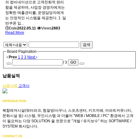
의 컴비네이션으로 고객친화적 편리
함을 제공하며, 사업장 경영자에게는
정확한 매출관리를, 운영담당자에게
는 안정적인 시스템을 제공한다. 1. 일
반쿠폰 입...
Date
2022.05.11
Views
2883
Read More
검색
Board Pagination
Prev
1
2
3
Next
/ 3
GO
납품실적
납품사례
고객사
INTRODUCTION
복합레져시설(워터파크, 찜질방/사우나, 스포츠센터, 키즈까페, 아파트커뮤니티,
문화시설 등) 시스템, 무인시스템 과 더불어 "WEB / MOBILE / PC" 환경에서 고객
이 필요하는 다양 SOLUTION 을 전문으로 "개발 / 유지보수" 하는 SOFTWARE /
SYSTEM 회사입니다.
CONTACT US