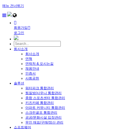
메뉴 건너뛰기
회원가입
로그인
회사소개
회사소개
연혁
연락처 & 오시는길
채용안내
인증서
사회공헌
솔루션
워터파크 통합관리
찜질방/사우나 통합관리
종합 스포츠센터 통합관리
키즈카페 통합관리
아파트 커뮤니티 통합관리
스크린골프 통합관리
공공/문화시설 입장관리
무인 매표/구매/정산 관리
소프트웨어