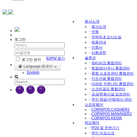
회사소개
-
회사소개
-
연혁
-
연락처 & 오시는길
로그인
-
채용안내
-
인증서
-
사회공헌
솔루션
ID/PW 찾기
로그인 유지
-
워터파크 통합관리
Language:한국어
-
찜질방/사우나 통합관리
English
-
종합 스포츠센터 통합관리
-
키즈카페 통합관리
-
아파트 커뮤니티 통합관리
-
스크린골프 통합관리
-
공공/문화시설 입장관리
-
무인 매표/구매/정산 관리
소프트웨어
-
CORNPOS CASHIER2
-
CORNPOS MANAGER2
-
CORNPOS KIOSK
하드웨어
-
POS 및 주변기기
-
무인 키오스크