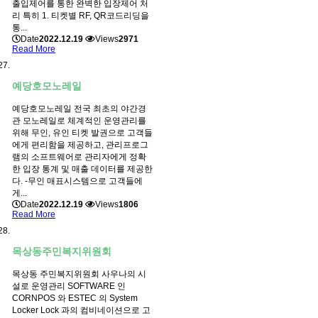
출입제어를 통한 완벽한 입장제어 처
리 특히 1. 티켓별 RF, QR코드리딩을
통...
Date
2022.12.19
Views
2971
Read More
예당호모노레일
예당호모노레일 전국 최초의 야간경
관 모노레일로 체계적인 운영관리를
위해 무인, 유인 티켓 발권으로 고객들
에게 편리함을 제공하고, 관리프로그
램의 소프트웨어로 관리자에게 정확
한 입장 통계 및 매출 데이터를 제공한
다. -무인 매표시스템으로 고객들에
게...
Date
2022.12.19
Views
1806
Read More
목상동주민복지위원회
목상동 주민복지위원회 사우나의 시
설로 운영관리 SOFTWARE 인
CORNPOS 와 ESTEC 의 System
Locker Lock 과의 컴비네이션으로 고