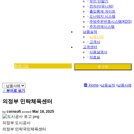
-
무인 단말기
-
전자키(유니락)
-
출입통제 게이트
-
도난방지 시스템
-
주방주문번호시스템(KDS)
-
주차관제시스템
납품실적
-
납품사례
-
고객사
고객센터
-
사용설명서
-
자료실
회원가입
로그인
Home
납품실적
납품사례
✔
뷰어로 보기
의정부 민락체육센터
cornsoft
Mar 18, 2025
by
posted
의정부 도시공사
의정부 민락국민체육센터