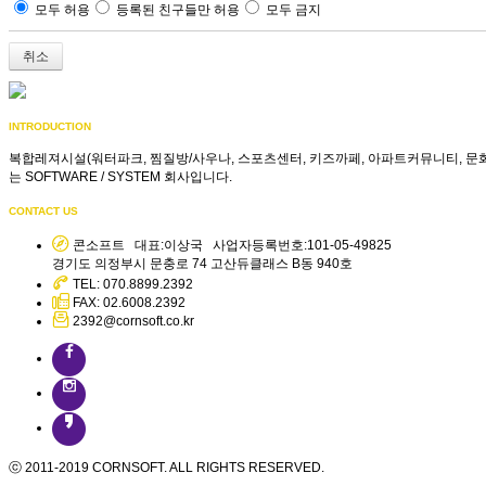
모두 허용
등록된 친구들만 허용
모두 금지
취소
INTRODUCTION
복합레져시설(워터파크, 찜질방/사우나, 스포츠센터, 키즈까페, 아파트커뮤니티, 문화시설 등
는 SOFTWARE / SYSTEM 회사입니다.
CONTACT US
콘소프트 대표:이상국 사업자등록번호:101-05-49825
경기도 의정부시 문충로 74 고산듀클래스 B동 940호
TEL: 070.8899.2392
FAX: 02.6008.2392
2392@cornsoft.co.kr
©
ⓒ 2011-2019 CORNSOFT. ALL RIGHTS RESERVED.
k2s0o1d6e0s1i0g1n
.