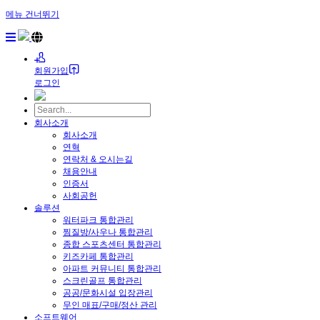
메뉴 건너뛰기
회원가입
로그인
회사소개
회사소개
연혁
연락처 & 오시는길
채용안내
인증서
사회공헌
솔루션
워터파크 통합관리
찜질방/사우나 통합관리
종합 스포츠센터 통합관리
키즈카페 통합관리
아파트 커뮤니티 통합관리
스크린골프 통합관리
공공/문화시설 입장관리
무인 매표/구매/정산 관리
소프트웨어