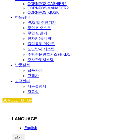
CORNPOS CASHIER2
CORNPOS MANAGER2
CORNPOS KIOSK
하드웨어
POS 및 주변기기
무인 키오스크
무인 단말기
전자키(유니락)
출입통제 게이트
도난방지 시스템
주방주문번호시스템(KDS)
주차관제시스템
납품실적
납품사례
고객사
고객센터
사용설명서
자료실
SCROLL TO TOP
LANGUAGE
English
닫기