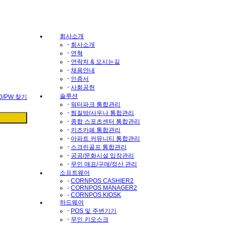
회사소개
-
회사소개
-
연혁
-
연락처 & 오시는길
-
채용안내
-
인증서
-
사회공헌
솔루션
ID/PW 찾기
-
워터파크 통합관리
-
찜질방/사우나 통합관리
-
종합 스포츠센터 통합관리
-
키즈카페 통합관리
-
아파트 커뮤니티 통합관리
-
스크린골프 통합관리
-
공공/문화시설 입장관리
-
무인 매표/구매/정산 관리
소프트웨어
-
CORNPOS CASHIER2
-
CORNPOS MANAGER2
-
CORNPOS KIOSK
하드웨어
-
POS 및 주변기기
-
무인 키오스크