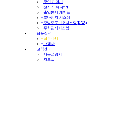
-
무인 단말기
-
전자키(유니락)
-
출입통제 게이트
-
도난방지 시스템
-
주방주문번호시스템(KDS)
-
주차관제시스템
납품실적
-
납품사례
-
고객사
고객센터
-
사용설명서
-
자료실