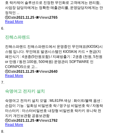
호 락카제어 솔루션으로 진정한 무인화로 고객에게는 편리함,
사업장 담당자에게는 정확한 매출관리를, 운영담당자에게는 안
정적인 ...
Date
2021.11.25
Views
2765
Read More
진해스파랜드
진해스파랜드 진해스파랜드에서 운영중인 무인매표(KIOSK)시
스템 입니다. 무인매표 발권시스템인 KIOSK에 카드 + 현금(지
폐인식기 : 4권종(5만원포함) / 지폐방출기 : 2권종 (천원, 5천원
or 만원 / 동전:100원, 500백원) 운영관리 SOFTWARE 인
CORNPOS으로 고...
Date
2021.11.25
Views
2640
Read More
숙명여고 전자키 설치
숙명여고 전자키 설치 모델 : ML81PA 색상 : 화이트/블랙 옵션 :
손잡이 기능 : 일회성 비밀번호 락 / 영구성 비밀번호 락 / 자동락
마스터키 : 마스터비밀번호 내장형 비밀번호 락카키 유니락 전
지키 개인보관함 공용보관함
Date
2021.11.25
Views
1792
Read More