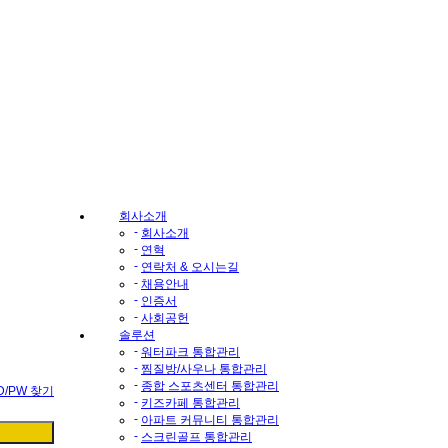
회사소개
-
회사소개
-
연혁
-
연락처 & 오시는길
-
채용안내
-
인증서
-
사회공헌
솔루션
-
워터파크 통합관리
-
찜질방/사우나 통합관리
-
종합 스포츠센터 통합관리
ID/PW 찾기
-
키즈카페 통합관리
-
아파트 커뮤니티 통합관리
-
스크린골프 통합관리