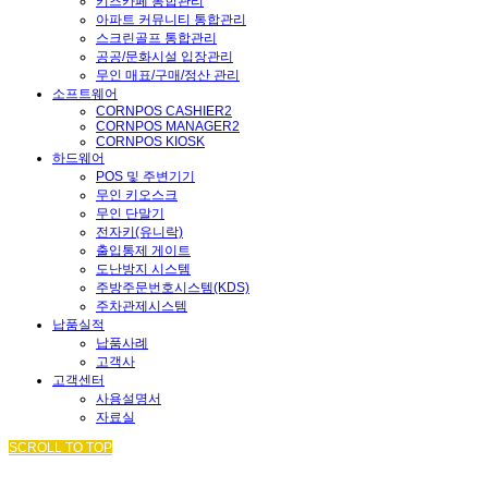
키즈카페 통합관리
아파트 커뮤니티 통합관리
스크린골프 통합관리
공공/문화시설 입장관리
무인 매표/구매/정산 관리
소프트웨어
CORNPOS CASHIER2
CORNPOS MANAGER2
CORNPOS KIOSK
하드웨어
POS 및 주변기기
무인 키오스크
무인 단말기
전자키(유니락)
출입통제 게이트
도난방지 시스템
주방주문번호시스템(KDS)
주차관제시스템
납품실적
납품사례
고객사
고객센터
사용설명서
자료실
SCROLL TO TOP