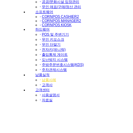
-
공공/문화시설 입장관리
-
무인 매표/구매/정산 관리
소프트웨어
-
CORNPOS CASHIER2
-
CORNPOS MANAGER2
-
CORNPOS KIOSK
하드웨어
-
POS 및 주변기기
-
무인 키오스크
-
무인 단말기
-
전자키(유니락)
-
출입통제 게이트
-
도난방지 시스템
-
주방주문번호시스템(KDS)
-
주차관제시스템
납품실적
-
납품사례
-
고객사
고객센터
-
사용설명서
-
자료실