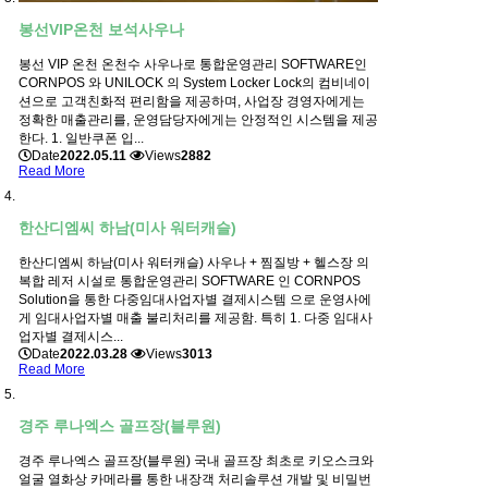
봉선VIP온천 보석사우나
봉선 VIP 온천 온천수 사우나로 통합운영관리 SOFTWARE인
CORNPOS 와 UNILOCK 의 System Locker Lock의 컴비네이
션으로 고객친화적 편리함을 제공하며, 사업장 경영자에게는
정확한 매출관리를, 운영담당자에게는 안정적인 시스템을 제공
한다. 1. 일반쿠폰 입...
Date
2022.05.11
Views
2882
Read More
한산디엠씨 하남(미사 워터캐슬)
한산디엠씨 하남(미사 워터캐슬) 사우나 + 찜질방 + 헬스장 의
복합 레저 시설로 통합운영관리 SOFTWARE 인 CORNPOS
Solution을 통한 다중임대사업자별 결제시스템 으로 운영사에
게 임대사업자별 매출 불리처리를 제공함. 특히 1. 다중 임대사
업자별 결제시스...
Date
2022.03.28
Views
3013
Read More
경주 루나엑스 골프장(블루원)
경주 루나엑스 골프장(블루원) 국내 골프장 최초로 키오스크와
얼굴 열화상 카메라를 통한 내장객 처리솔루션 개발 및 비밀번