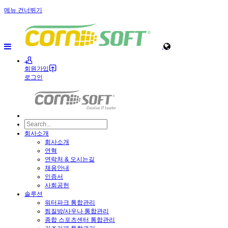
메뉴 건너뛰기
회원가입
로그인
회사소개
회사소개
연혁
연락처 & 오시는길
채용안내
인증서
사회공헌
솔루션
워터파크 통합관리
찜질방/사우나 통합관리
종합 스포츠센터 통합관리