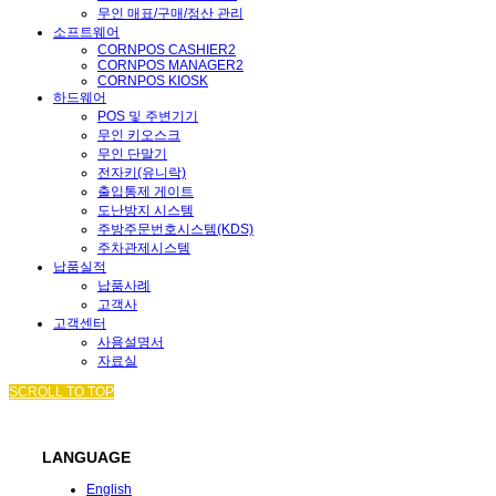
무인 매표/구매/정산 관리
소프트웨어
CORNPOS CASHIER2
CORNPOS MANAGER2
CORNPOS KIOSK
하드웨어
POS 및 주변기기
무인 키오스크
무인 단말기
전자키(유니락)
출입통제 게이트
도난방지 시스템
주방주문번호시스템(KDS)
주차관제시스템
납품실적
납품사례
고객사
고객센터
사용설명서
자료실
SCROLL TO TOP
LANGUAGE
English