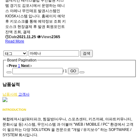
굽네치킨 테니스클럽 무인발권 시스
템 경기도 김포시에서 운영하는 테니
스 아레나 무인매표 발권시스템인
KIOSK시스템 입니다. 홈페이지 예약
후 키오스크를 통해 예약정보 조회 키
오스크 현장결제 후 발권 회원포인트
잔액 조회, 결제
Date
2021.11.25
Views
2365
Read More
검색
Board Pagination
Prev
1
Next
/ 1
GO
납품실적
납품사례
고객사
INTRODUCTION
복합레져시설(워터파크, 찜질방/사우나, 스포츠센터, 키즈까페, 아파트커뮤니티,
문화시설 등) 시스템, 무인시스템 과 더불어 "WEB / MOBILE / PC" 환경에서 고객
이 필요하는 다양 SOLUTION 을 전문으로 "개발 / 유지보수" 하는 SOFTWARE /
SYSTEM 회사입니다.