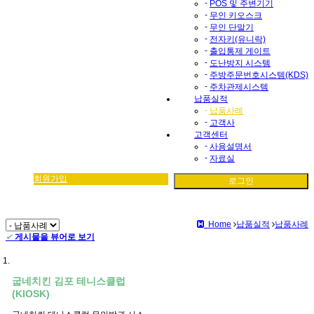
-
POS 및 주변기기
-
무인 키오스크
-
무인 단말기
-
전자키(유니락)
-
출입통제 게이트
-
도난방지 시스템
-
주방주문번호시스템(KDS)
-
주차관제시스템
납품실적
-
납품사례
-
고객사
고객센터
-
사용설명서
-
자료실
회원가입
로그인
Home
납품실적
납품사례
✔
게시물을 뷰어로 보기
굽네치킨 김포 테니스클럽
(KIOSK)