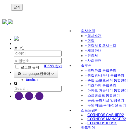
닫기
회사소개
-
회사소개
-
연혁
-
연락처 & 오시는길
로그인
-
채용안내
-
인증서
-
사회공헌
솔루션
ID/PW 찾기
로그인 유지
-
워터파크 통합관리
Language:한국어
-
찜질방/사우나 통합관리
English
-
종합 스포츠센터 통합관리
-
키즈카페 통합관리
-
아파트 커뮤니티 통합관리
-
스크린골프 통합관리
-
공공/문화시설 입장관리
-
무인 매표/구매/정산 관리
소프트웨어
-
CORNPOS CASHIER2
-
CORNPOS MANAGER2
-
CORNPOS KIOSK
하드웨어